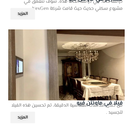
دراسة حالة: في دراسة الحالة هذه، سوف نتعمق في
مشروع سكني حديث حيث قامت شركة NexGen .
المزيد
فيلا في ماونتن فيو
من خلال التدخلات الهندسية الدقيقة، تم تحسين هذه الفيلا
لتجسيد .
المزيد