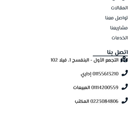
المقالات
تواصل معنا
مشاريعنا
الخدمات
اتصل بنا
التجمع الأول - البنفسج 1، فيلا 102
01155613210 إداري
01114200559 المبيعات
0223084806 المكتب