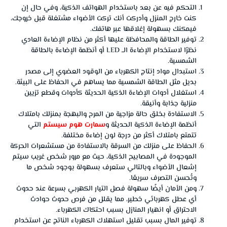
التحكم فيه عن بعد باستخدام الهواتف الذكية، وفي حال إن
كنت خارج المنزل وأدركت أنك تركت الأضواء مشتغلة قبل خروجك،
فيمكنك بسهولة إغلاقها عبر هاتفك.
توفير الطاقة والمحافظة عليها أكثر من نظام الإضاءة العادي
نظرًا لاستخدام الإضاءة الــ LED أو أنظمة الإضاءة بالطاقة
الشمسية.
استبدال مواد إنتاج الكهرباء من الوقود العضوي إلى مصدر
بديل مثل الطاقة الشمسية مما يساهم في الحفاظ على البيئة.
استغلال أدوات الإضاءة الذكية الحديثة كأدوات وقطع تزيين
منزلية جذابة وأنيقة.
الاستفادة بخلق حالة مزاجية من المرح والبهجة بمنزلك بامتلاك
أنظمة الإضاءة الذكية الحديثة و
سمارت هوم سيستم
التي
تتمتع بامتلاك أكثر من درجة لون إضاءة مختلفة.
الحفاظ على منزلك من السرقة بالاستفادة من مستشعرات الحركة
الموجودة في المصابيح الذكية، حيث مع مرور شخص غريب سيتم
إشعال الأضواء وبالتالي ستعرف بسهولة بوجود شخص ما
وتُحسن التصرف سريعًا.
ومن الأمان أيضًا سهولة فصل التيار الكهربي بسرعة عند حدوث
أي عطل كهربائي خطير، مما يقلل من فرص حدوث حوادث
الاحتراق أو انهيار المنازل بسبب احتكاك الكهرباء.
توفير المال بسبب تقليل استهلاك الكهرباء الناتج عن استخدام